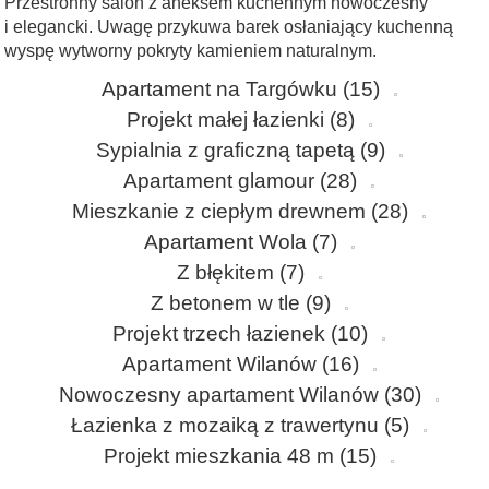
Przestronny salon z aneksem kuchennym nowoczesny
i elegancki. Uwagę przykuwa barek osłaniający kuchenną
wyspę wytworny pokryty kamieniem naturalnym.
Apartament na Targówku
(15)
Projekt małej łazienki
(8)
Sypialnia z graficzną tapetą
(9)
Apartament glamour
(28)
Mieszkanie z ciepłym drewnem
(28)
Apartament Wola
(7)
Z błękitem
(7)
Z betonem w tle
(9)
Projekt trzech łazienek
(10)
Apartament Wilanów
(16)
Nowoczesny apartament Wilanów
(30)
Łazienka z mozaiką z trawertynu
(5)
Projekt mieszkania 48 m
(15)